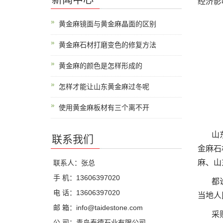
经济影
黄金麻镜面与黄金麻晶面的区别
黄金麻石材打磨变色的修复方法
黄金麻的颜色是怎样形成的
怎样才能让山东黄金麻过冬呢
使用黄金麻板材有三个离不开
山东平
联系我们
金麻石
麻、山
联系人：张总
手 机：13606397020
都说一
电 话：13606397020
当地人
邮 箱：info@taidestone.com
采
公 司：青岛泰德石业有限公司