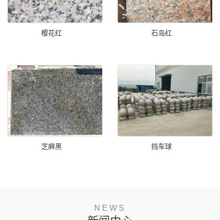
樱花红
石岛红
芝麻黑
挡车球
NEWS