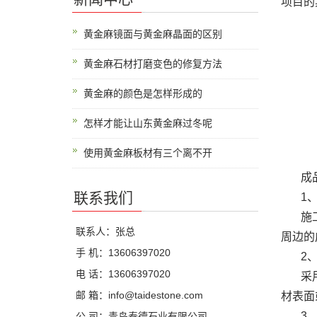
项目的
黄金麻镜面与黄金麻晶面的区别
黄金麻石材打磨变色的修复方法
黄金麻的颜色是怎样形成的
怎样才能让山东黄金麻过冬呢
使用黄金麻板材有三个离不开
成品保
联系我们
1、
施工前
联系人：张总
周边的
手 机：13606397020
2、
电 话：13606397020
采用专
邮 箱：info@taidestone.com
材表面
3、
公 司：青岛泰德石业有限公司