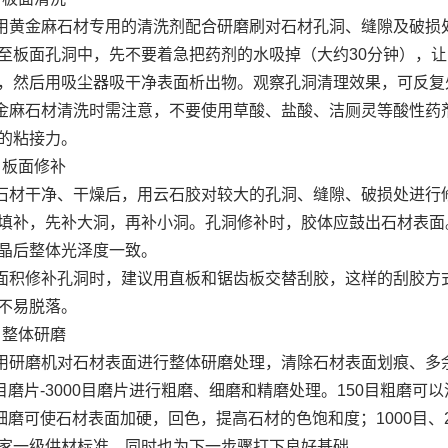
金麻石材专用的清洗剂配合研磨刷对石材孔洞、缝隙及破损处
至板面孔洞中，先不要着急把药剂的水吸掉（大约30分钟），
，然后用吸尘器吸干净表面析出物。观察孔洞清理效果，可反复
石材清洗时需注意，不要使用草酸、盐酸、洁厕灵等酸性药剂
的粘接力。
板面修补
干净、干燥后，用云石胶对较大的孔洞、缝隙、破损处进行修
填补，先补大洞，再补小洞。孔洞修补时，胶体应鼓出石材表面
晶后整体光泽度一致。
修补孔洞时，建议用直板和锯齿板交替刮胶，这样的刮胶方式
不易脱落。
整体研磨
磨机对石材表面进行整体研磨处理，清除石材表面划痕、多余
0目磨片-3000目磨片进行粗磨、细磨和精磨处理。150目粗磨可
目细磨可使石材表面加硬，回色，提高石材的色饱和度；1000目、2
家一级供材标准，同时也为下一步骤打下良好基础。