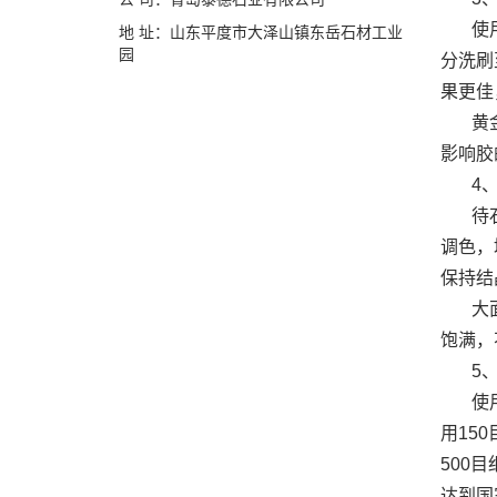
使用黄
地 址：山东平度市大泽山镇东岳石材工业
园
分洗刷
果更佳
黄金麻
影响胶
4、
待石材
调色，
保持结
大面积
饱满，
5、
使用研
用15
500
达到国